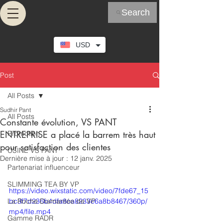
Search
USD
Post
All Posts
Sudhir Pant
All Posts
Constante évolution, VS PANT
ENTREPRISE a placé la barrem très haut
Promotion
pour satisfaction des clientes
USINE VS PANT
Dernière mise à jour :
12 janv. 2025
Partenariat influenceur
SLIMMING TEA BY VP
https://video.wixstatic.com/video/7fde67_15
La Roche Diamantée de VP
bc3f7d236b4dfa8ca8233c6a8b8467/360p/
mp4/file.mp4
Gamme RADR