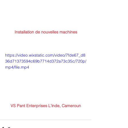
Installation de nouvelles machines
https://video.wixstatic.com/video/7fde67_d8
36d71373594c69b7714d372a73c35c/720p/
mp4/file.mp4
VS Pant Enterprises L'inde, Cameroun