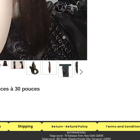
ces à 30 pouces
s
Shipping
Return - Refund Policy
Terms and Condition 
INFORMATIONS
Siège social : 70 Sultanpur Extn, New Delhi 110030
Siège social : 801 Regal, Mapsko Royale Ville, Gurugram 122004