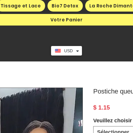
Tissage et Lace
Bio7 Detox
La Roche Dimant
Votre Panier
USD
Postiche que
Prix
$ 1.15
Veuillez choisir
Sélectionner