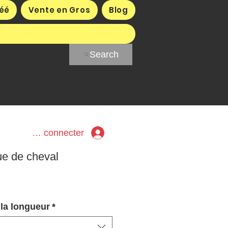
éé
Vente en Gros
Blog
Search
Se connecter
ue de cheval
 la longueur
*