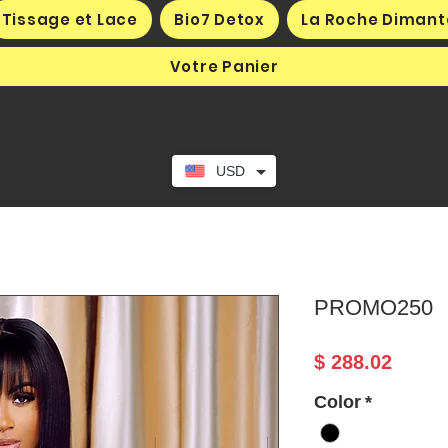
Tissage et Lace
Bio7 Detox
La Roche Dimant
Votre Panier
USD
PROMO250
Prix
$ 288.02
Color
*