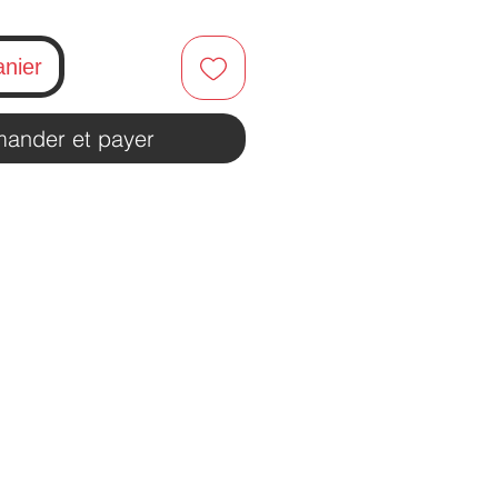
anier
ander et payer