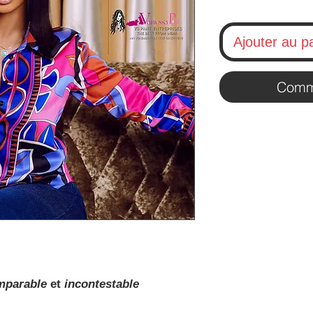
Ajouter au p
Comm
mparable
et
incontestable