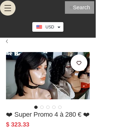
Search
USD
❤️ Super Promo 4 à 280 € ❤️
Prix
$ 323.33